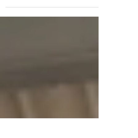
Hout beschermen tegen alle weersomstandigheden
Een mooi houten tuinhuisje, een houten carport of
een houten terras: hout is een warm en...